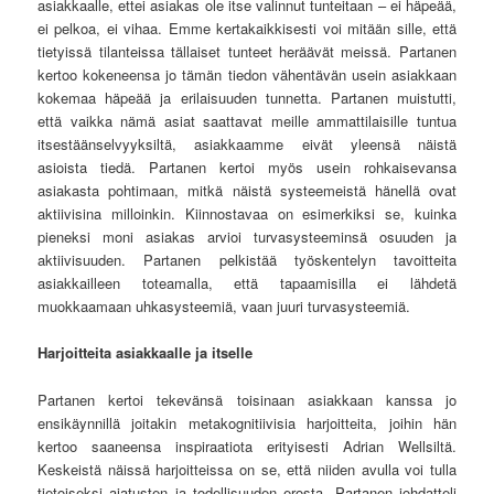
asiakkaalle, ettei asiakas ole itse valinnut tunteitaan – ei häpeää,
ei pelkoa, ei vihaa. Emme kertakaikkisesti voi mitään sille, että
tietyissä tilanteissa tällaiset tunteet heräävät meissä. Partanen
kertoo kokeneensa jo tämän tiedon vähentävän usein asiakkaan
kokemaa häpeää ja erilaisuuden tunnetta. Partanen muistutti,
että vaikka nämä asiat saattavat meille ammattilaisille tuntua
itsestäänselvyyksiltä, asiakkaamme eivät yleensä näistä
asioista tiedä. Partanen kertoi myös usein rohkaisevansa
asiakasta pohtimaan, mitkä näistä systeemeistä hänellä ovat
aktiivisina milloinkin. Kiinnostavaa on esimerkiksi se, kuinka
pieneksi moni asiakas arvioi turvasysteeminsä osuuden ja
aktiivisuuden. Partanen pelkistää työskentelyn tavoitteita
asiakkailleen toteamalla, että tapaamisilla ei lähdetä
muokkaamaan uhkasysteemiä, vaan juuri turvasysteemiä.
Harjoitteita asiakkaalle ja itselle
Partanen kertoi tekevänsä toisinaan asiakkaan kanssa jo
ensikäynnillä joitakin metakognitiivisia harjoitteita, joihin hän
kertoo saaneensa inspiraatiota erityisesti Adrian Wellsiltä.
Keskeistä näissä harjoitteissa on se, että niiden avulla voi tulla
tietoiseksi ajatusten ja todellisuuden erosta. Partanen johdatteli