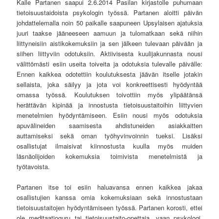
Kalle Partanen saapui 2.6.2014 Pasilan kirjastolle puhumaan
tietoisuustaidoista psykologin työssä. Partanen aloitti päivän
johdattelemalla noin 50 paikalle saapuneen Upsylaisen ajatuksia
juuri taakse jääneeseen aamuun ja tulomatkaan sekä niihin
liittyneisiin aistikokemuksiin ja sen jälkeen tulevaan päivään ja
siihen liittyviin odotuksiin. Aktiivisesta kuulijakunnasta nousi
välittömästi esiin useita toiveita ja odotuksia tulevalle päivälle:
Ennen kaikkea odotettiin koulutuksesta jäävän itselle jotakin
sellaista, joka säilyy ja jota voi konkreettisesti hyödyntää
omassa työssä. Koulutuksen toivottiin myös ylipäätänsä
herättävän kipinää ja innostusta tietoisuustaitoihin liittyvien
menetelmien hyödyntämiseen. Esiin nousi myös odotuksia
apuvälineiden saamisesta ahdistuneiden asiakkaitten
auttamiseksi sekä oman työhyvinvoinnin tueksi. Lisäksi
osallistujat ilmaisivat kiinnostusta kuulla myös muiden
läsnäolijoiden kokemuksia toimivista menetelmistä ja
työtavoista.
Partanen itse toi esiin haluavansa ennen kaikkea jakaa
osallistujien kanssa omia kokemuksiaan sekä innostustaan
tietoisuustaitojen hyödyntämiseen työssä. Partanen korosti, ettei
ole meditaatioguru tai tietoisuustaito-opettaja, vaan psykologi,