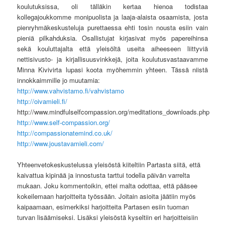
koulutuksissa, oli tälläkin kertaa hienoa todistaa
kollegajoukkomme monipuolista ja laaja-alaista osaamista, josta
pienryhmäkeskusteluja purettaessa ehti tosin nousta esiin vain
pieniä pilkahduksia. Osallistujat kirjasivat myös papereihinsa
sekä kouluttajalta että yleisöltä useita aiheeseen liittyviä
nettisivusto- ja kirjallisuusvinkkejä, joita koulutusvastaavamme
Minna Kivivirta lupasi koota myöhemmin yhteen. Tässä niistä
innokkaimmille jo muutamia:
http://www.vahvistamo.fi/vahvistamo
http://oivamieli.fi/
http://www.mindfulselfcompassion.org/meditations_downloads.php
http://www.self-compassion.org/
http://compassionatemind.co.uk/
http://www.joustavamieli.com/
Yhteenvetokeskustelussa yleisöstä kiiteltiin Partasta siitä, että
kaivattua kipinää ja innostusta tarttui todella päivän varrelta
mukaan. Joku kommentoikin, ettei malta odottaa, että pääsee
kokeilemaan harjoitteita työssään. Joitain asioita jäätiin myös
kaipaamaan, esimerkiksi harjoitteita Partasen esiin tuoman
turvan lisäämiseksi. Lisäksi yleisöstä kyseltiin eri harjoitteisiin