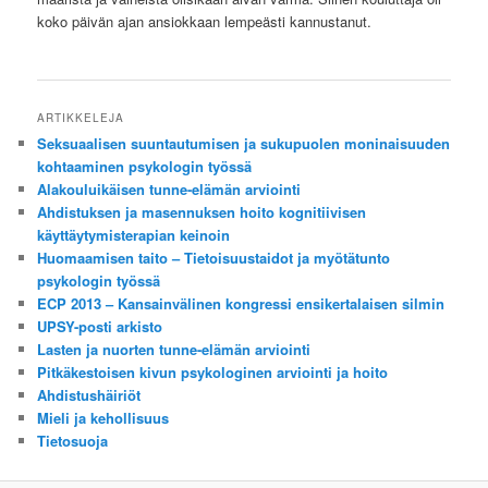
koko päivän ajan ansiokkaan lempeästi kannustanut.
ARTIKKELEJA
Seksuaalisen suuntautumisen ja sukupuolen moninaisuuden
kohtaaminen psykologin työssä
Alakouluikäisen tunne-elämän arviointi
Ahdistuksen ja masennuksen hoito kognitiivisen
käyttäytymisterapian keinoin
Huomaamisen taito – Tietoisuustaidot ja myötätunto
psykologin työssä
ECP 2013 – Kansainvälinen kongressi ensikertalaisen silmin
UPSY-posti arkisto
Lasten ja nuorten tunne-elämän arviointi
Pitkäkestoisen kivun psykologinen arviointi ja hoito
Ahdistushäiriöt
Mieli ja kehollisuus
Tietosuoja