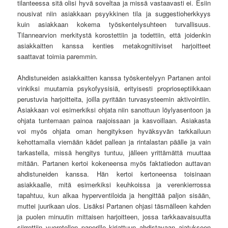
tilanteessa sitä olisi hyvä soveltaa ja missä vastaavasti ei. Esiin
nousivat niin asiakkaan psyykkinen tila ja suggestioherkkyys
kuin asiakkaan kokema työskentelysuhteen turvallisuus.
Tilannearvion merkitystä korostettiin ja todettiin, että joidenkin
asiakkaitten kanssa kenties metakognitiiviset harjoitteet
saattavat toimia paremmin.
Ahdistuneiden asiakkaitten kanssa työskentelyyn Partanen antoi
vinkiksi muutamia psykofyysisiä, erityisesti proprioseptiikkaan
perustuvia harjoitteita, joilla pyritään turvasysteemin aktivointiin.
Asiakkaan voi esimerkiksi ohjata niin sanottuun löylyasentoon ja
ohjata tuntemaan painoa raajoissaan ja kasvoillaan. Asiakasta
voi myös ohjata oman hengityksen hyväksyvän tarkkailuun
kehottamalla viemään kädet pallean ja rintalastan päälle ja vain
tarkastella, missä hengitys tuntuu, jälleen yrittämättä muuttaa
mitään. Partanen kertoi kokeneensa myös faktatiedon auttavan
ahdistuneiden kanssa. Hän kertoi kertoneensa toisinaan
asiakkaalle, mitä esimerkiksi keuhkoissa ja verenkierrossa
tapahtuu, kun alkaa hyperventiloida ja hengittää paljon sisään,
muttei juurikaan ulos. Lisäksi Partanen ohjasi täsmälleen kahden
ja puolen minuutin mittaisen harjoitteen, jossa tarkkaavaisuutta
siirrettiin vuorotellen paperille kirjattuun ahdistavaan ajatukseen