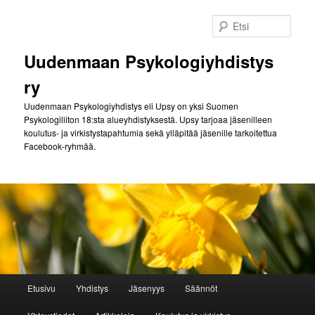
Siirry
sisältöön
Etsi
Uudenmaan Psykologiyhdistys
ry
Uudenmaan Psykologiyhdistys eli Upsy on yksi Suomen
Psykologiliiton 18:sta alueyhdistyksestä. Upsy tarjoaa jäsenilleen
koulutus- ja virkistystapahtumia sekä ylläpitää jäsenille tarkoitettua
Facebook-ryhmää.
Päävalikko
Etusivu
Yhdistys
Jäsenyys
Säännöt