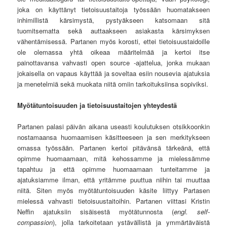
joka on käyttänyt tietoisuustaitoja työssään huomatakseen
inhimillistä kärsimystä, pystyäkseen katsomaan sitä
tuomitsematta sekä auttaakseen asiakasta kärsimyksen
vähentämisessä. Partanen myös korosti, ettei tietoisuustaidoille
ole olemassa yhtä oikeaa määritelmää ja kertoi itse
painottavansa vahvasti open source -ajattelua, jonka mukaan
jokaisella on vapaus käyttää ja soveltaa esiin nousevia ajatuksia
ja menetelmiä sekä muokata niitä omiin tarkoituksiinsa sopiviksi.
Myötätuntoisuuden ja tietoisuustaitojen yhteydestä
Partanen palasi päivän aikana useasti koulutuksen otsikkoonkin
nostamaansa huomaamisen käsitteeseen ja sen merkitykseen
omassa työssään. Partanen kertoi pitävänsä tärkeänä, että
opimme huomaamaan, mitä kehossamme ja mielessämme
tapahtuu ja että opimme huomaamaan tunteitamme ja
ajatuksiamme ilman, että yritämme puuttua niihin tai muuttaa
niitä. Siten myös myötätuntoisuuden käsite liittyy Partasen
mielessä vahvasti tietoisuustaitoihin. Partanen viittasi Kristin
Neffin ajatuksiin sisäisestä myötätunnosta (
engl. self-
compassion
), jolla tarkoitetaan ystävällistä ja ymmärtäväistä