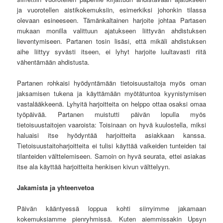
ja vuorotellen aistikokemuksiin, esimerkiksi johonkin tilassa
olevaan esineeseen. Tämänkaltainen harjoite johtaa Partasen
mukaan monilla valittuun ajatukseen liittyvän ahdistuksen
lieventymiseen. Partanen tosin lisäsi, että mikäli ahdistuksen
aihe liittyy syvästi itseen, ei lyhyt harjoite luultavasti riitä
vähentämään ahdistusta.
Partanen rohkaisi hyödyntämään tietoisuustaitoja myös oman
jaksamisen tukena ja käyttämään myötätuntoa kyynistymisen
vastalääkkeenä. Lyhyitä harjoitteita on helppo ottaa osaksi omaa
työpäivää. Partanen muistutti päivän lopulla myös
tietoisuustaitojen vaaroista: Toisinaan on hyvä kuulostella, miksi
haluaisi itse hyödyntää harjoitteita asiakkaan kanssa.
Tietoisuustaitoharjoitteita ei tulisi käyttää vaikeiden tunteiden tai
tilanteiden välttelemiseen. Samoin on hyvä seurata, ettei asiakas
itse ala käyttää harjoitteita henkisen kivun välttelyyn.
Jakamista ja yhteenvetoa
Päivän kääntyessä loppua kohti siirryimme jakamaan
kokemuksiamme pienryhmissä. Kuten aiemmissakin Upsyn