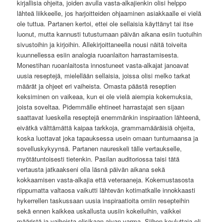
kirjallisia ohjeita, joiden avulla vasta-alkajienkin olisi helppo
lähteä liikkeelle, jos harjoitteiden ohjaaminen asiakkaalle ei vielä
ole tuttua. Partanen kertoi, ettei ole sellaisia käyttänyt tai itse
luonut, mutta kannusti tutustumaan päivän aikana esiin tuotuihin
sivustoihin ja kirjoihin. Allekirjoittaneella nousi näitä toiveita
kuunnellessa esiin analogia ruoanlaiton harrastamisesta.
Monestihan ruoanlaitosta innostuneet vasta-alkajat janoavat
uusia reseptejä, mielellään sellaisia, joissa olisi melko tarkat
määrät ja ohjeet eri vaiheista. Omasta päästä reseptien
keksiminen on vaikeaa, kun ei ole vielä aiempia kokemuksia,
joista soveltaa. Pidemmälle ehtineet harrastajat sen sijaan
saattavat lueskella reseptejä enemmänkin inspiraation lähteenä,
eivätkä välttämättä kaipaa tarkkoja, grammamääräisiä ohjeita,
koska luottavat joka tapauksessa usein omaan tuntumaansa ja
sovelluskykyynsä. Partanen naureskeli tälle vertaukselle,
myötätuntoisesti tietenkin. Pasilan auditoriossa taisi tätä
vertausta jatkaakseni olla läsnä päivän aikana sekä
kokkaamisen vasta-alkajia että veteraaneja. Kokemustasosta
riippumatta valtaosa vaikutti lähtevän kotimatkalle innokkaasti
hykerrellen taskussaan uusia inspiraatioita omiin resepteihin
sekä ennen kaikkea uskallusta uusiin kokeiluihin, vaikkei
määristä ja vaiheista olisikaan aivan varma. Siihen kouluttaja oli