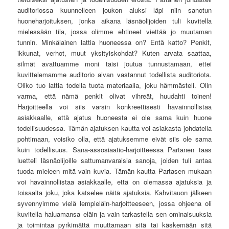
auditoriossa kuunnelleen joukon aluksi läpi niin sanotun
huoneharjoituksen, jonka aikana läsnäolijoiden tuli kuvitella
mielessään tila, jossa olimme ehtineet viettää jo muutaman
tunnin. Minkälainen lattia huoneessa on? Entä katto? Penkit,
ikkunat, verhot, muut yksityiskohdat? Kuten arvata saattaa,
silmät avattuamme moni taisi joutua tunnustamaan, ettei
kuvittelemamme auditorio aivan vastannut todellista auditoriota.
Oliko tuo lattia todella tuota materiaalia, joku hämmästeli. Olin
varma, että nämä penkit olivat vihreät, huudahti toinen!
Harjoitteella voi siis varsin konkreettisesti havainnollistaa
asiakkaalle, että ajatus huoneesta ei ole sama kuin huone
todellisuudessa. Tämän ajatuksen kautta voi asiakasta johdatella
pohtimaan, voisiko olla, että ajatuksemme eivät siis ole sama
kuin todellisuus. Sana-assosiaatio-harjoitteessa Partanen taas
luetteli läsnäolijoille sattumanvaraisia sanoja, joiden tuli antaa
tuoda mieleen mitä vain kuvia. Tämän kautta Partasen mukaan
voi havainnollistaa asiakkaalle, että on olemassa ajatuksia ja
toisaalta joku, joka katselee näitä ajatuksia. Kahvitauon jälkeen
syvennyimme vielä lempieläin-harjoitteeseen, jossa ohjeena oli
kuvitella haluamansa eläin ja vain tarkastella sen ominaisuuksia
ja toimintaa pyrkimättä muuttamaan sitä tai käskemään sitä