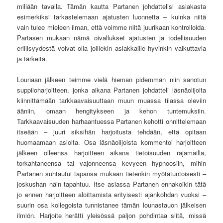
millään tavalla. Tämän kautta Partanen johdattelisi asiakasta
esimerkiksi tarkastelemaan ajatusten luonnetta – kuinka niitä
vain tulee mieleen ilman, että voimme niitä juurikaan kontrolloida.
Partasen mukaan nämä oivallukset ajatusten ja todellisuuden
erillisyydestä voivat olla joillekin asiakkaille hyvinkin vaikuttavia
ja tärkeitä.
Lounaan jälkeen teimme vielä hieman pidemmän niin sanotun
suppiloharjoitteen, jonka aikana Partanen johdatteli läsnäolijoita
kiinnittämään tarkkaavaisuuttaan muun muassa tilassa oleviin
ääniin, omaan hengitykseen ja kehon tuntemuksiin.
Tarkkaavaisuuden harhaantuessa Partanen kehotti onnittelemaan
itseään – juuri siksihän harjoitusta tehdään, että opitaan
huomaamaan asioita. Osa läsnäolijoista kommentoi harjoitteen
jälkeen olleensa harjoitteen aikana tietoisuuden rajamailla,
torkahtaneensa tai vajonneensa kevyeen hypnoosiin, mihin
Partanen suhtautui tapansa mukaan tietenkin myötätuntoisesti –
joskushan näin tapahtuu. Itse asiassa Partanen ennakoikin tätä
jo ennen harjoitteen aloittamista erityisesti ajankohdan vuoksi –
suurin osa kollegoista tunnistanee tämän lounastauon jälkeisen
ilmiön. Harjoite herätti yleisössä paljon pohdintaa siitä, missä