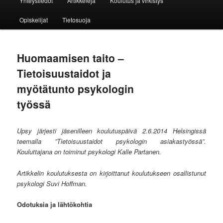
Yhteystiedot
Artikkeleja
Koulutus ja virkistys
Opiskelijat
Tietosuoja
Huomaamisen taito –
Tietoisuustaidot ja
myötätunto psykologin
työssä
Upsy järjesti jäsenilleen koulutuspäivä 2.6.2014 Helsingissä
teemalla ”Tietoisuustaidot psykologin asiakastyössä”.
Kouluttajana on toiminut psykologi Kalle Partanen.
Artikkelin koulutuksesta on kirjoittanut koulutukseen osallistunut
psykologi Suvi Hoffman.
Odotuksia ja lähtökohtia