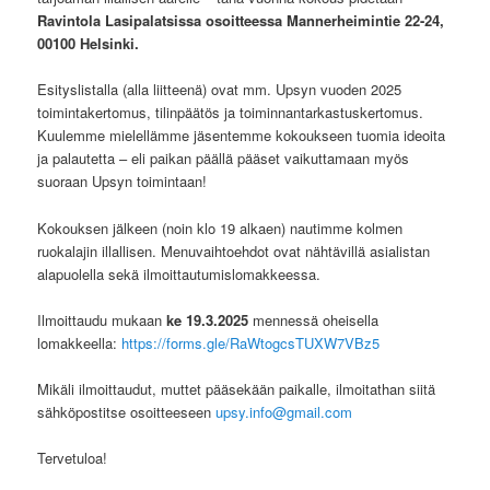
Ravintola Lasipalatsissa
osoitteessa Mannerheimintie 22-24,
00100 Helsinki.
Esityslistalla (alla liitteenä) ovat mm. Upsyn vuoden 2025
toimintakertomus, tilinpäätös ja toiminnantarkastuskertomus.
Kuulemme mielellämme jäsentemme kokoukseen tuomia ideoita
ja palautetta – eli paikan päällä pääset vaikuttamaan myös
suoraan Upsyn toimintaan!
Kokouksen jälkeen (noin klo 19 alkaen) nautimme kolmen
ruokalajin illallisen. Menuvaihtoehdot ovat nähtävillä asialistan
alapuolella sekä ilmoittautumislomakkeessa.
Ilmoittaudu mukaan
ke 19.3.2025
mennessä oheisella
lomakkeella:
https://forms.gle/RaWtogcsTUXW7VBz5
Mikäli ilmoittaudut, muttet pääsekään paikalle, ilmoitathan siitä
sähköpostitse osoitteeseen
upsy.info@gmail.com
Tervetuloa!