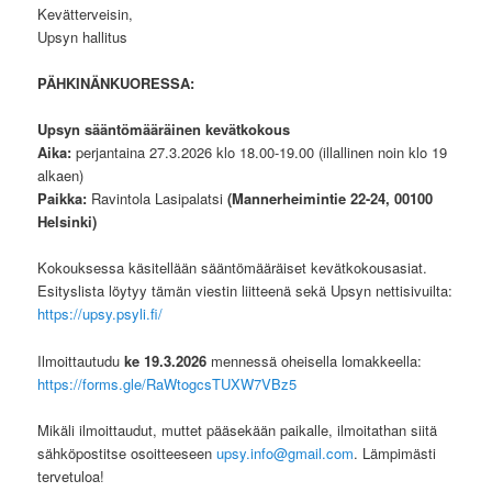
Kevätterveisin,
Upsyn hallitus
PÄHKINÄNKUORESSA:
Upsyn sääntömääräinen kevätkokous
Aika:
perjantaina 27.3.2026 klo 18.00-19.00 (illallinen noin klo 19
alkaen)
Paikka:
Ravintola Lasipalatsi
(Mannerheimintie 22-24, 00100
Helsinki)
Kokouksessa käsitellään sääntömääräiset kevätkokousasiat.
Esityslista löytyy tämän viestin liitteenä sekä Upsyn nettisivuilta:
https://upsy.psyli.fi/
Ilmoittautudu
ke 19.3.2026
mennessä oheisella lomakkeella:
https://forms.gle/RaWtogcsTUXW7VBz5
Mikäli ilmoittaudut, muttet pääsekään paikalle, ilmoitathan siitä
sähköpostitse osoitteeseen
upsy.info@gmail.com
. Lämpimästi
tervetuloa!