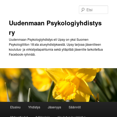
Siirry
Siirry
sisältöön
toissijaiseen
Etsi
sisältöön
Uudenmaan Psykologiyhdistys
ry
Uudenmaan Psykologiyhdistys eli Upsy on yksi Suomen
Psykologiliiton 18:sta alueyhdistyksestä. Upsy tarjoaa jäsenilleen
koulutus- ja virkistystapahtumia sekä ylläpitää jäsenille tarkoitettua
Facebook-ryhmää.
Päävalikko
Etusivu
Yhdistys
Jäsenyys
Säännöt