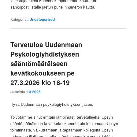
järjestäjät kiinni Facebook-tapahtuman kautta tai
sähköpostilistalle jaetun puhelinnumeron kautta.
Kategoriat:
Uncategorized
Tervetuloa Uudenmaan
Psykologiyhdistyksen
sääntömääräiseen
kevätkokoukseen pe
27.3.2026 klo 18-19
Julkaistu
1.3.2026
Hyvä Uudenmaan psykologiyhdistyksen jäsen,
Toivotamme sinut erittäin lämpimästi tervetulleeksi Upsyn
sääntömääräiseen kevätkokoukseen! Tule kuulemaan Upsyn
toiminnasta, vaikuttamaan ja tapaamaan kollegoita Upsyn
tarjoaman illallisen äärelle – tänä vuonna kokous pidetään