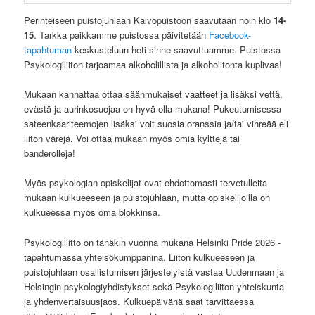
Perinteiseen puistojuhlaan Kaivopuistoon saavutaan noin klo
14-
15
. Tarkka paikkamme puistossa päivitetään
Facebook-
tapahtuman
keskusteluun heti sinne saavuttuamme. Puistossa
Psykologiliiton tarjoamaa alkoholillista ja alkoholitonta kuplivaa!
Mukaan kannattaa ottaa säänmukaiset vaatteet ja lisäksi vettä,
evästä ja aurinkosuojaa on hyvä olla mukana! Pukeutumisessa
sateenkaariteemojen lisäksi voit suosia oranssia ja/tai vihreää eli
liiton värejä. Voi ottaa mukaan myös omia kylttejä tai
banderolleja!
Myös psykologian opiskelijat ovat ehdottomasti tervetulleita
mukaan kulkueeseen ja puistojuhlaan, mutta opiskelijoilla on
kulkueessa myös oma blokkinsa.
Psykologiliitto on tänäkin vuonna mukana Helsinki Pride 2026 -
tapahtumassa yhteisökumppanina. Liiton kulkueeseen ja
puistojuhlaan osallistumisen järjestelyistä vastaa Uudenmaan ja
Helsingin psykologiyhdistykset sekä Psykologiliiton yhteiskunta-
ja yhdenvertaisuusjaos. Kulkuepäivänä saat tarvittaessa