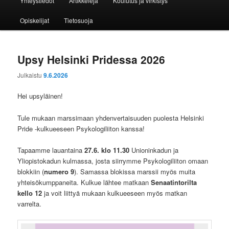
Yhteystiedot
Artikkeleja
Koulutus ja virkistys
Opiskelijat
Tietosuoja
Upsy Helsinki Pridessa 2026
Julkaistu
9.6.2026
Hei upsyläinen!
Tule mukaan marssimaan yhdenvertaisuuden puolesta Helsinki
Pride -kulkueeseen Psykologiliiton kanssa!
Tapaamme lauantaina
27.6. klo 11.30
Unioninkadun ja
Yliopistokadun kulmassa, josta siirrymme Psykologiliiton omaan
blokkiin (
numero 9
). Samassa blokissa marssii myös muita
yhteisökumppaneita. Kulkue lähtee matkaan
Senaatintorilta
kello 12
ja voit liittyä mukaan kulkueeseen myös matkan
varrelta.