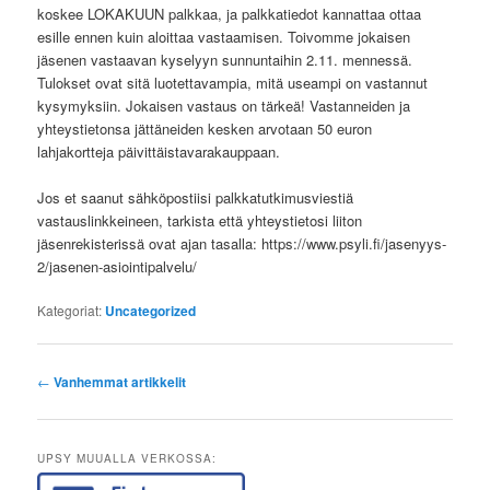
koskee LOKAKUUN palkkaa, ja palkkatiedot kannattaa ottaa
esille ennen kuin aloittaa vastaamisen. Toivomme jokaisen
jäsenen vastaavan kyselyyn sunnuntaihin 2.11. mennessä.
Tulokset ovat sitä luotettavampia, mitä useampi on vastannut
kysymyksiin. Jokaisen vastaus on tärkeä! Vastanneiden ja
yhteystietonsa jättäneiden kesken arvotaan 50 euron
lahjakortteja päivittäistavarakauppaan.
Jos et saanut sähköpostiisi palkkatutkimusviestiä
vastauslinkkeineen, tarkista että yhteystietosi liiton
jäsenrekisterissä ovat ajan tasalla: https://www.psyli.fi/jasenyys-
2/jasenen-asiointipalvelu/
Kategoriat:
Uncategorized
Artikkelien
←
Vanhemmat artikkelit
selaus
UPSY MUUALLA VERKOSSA: