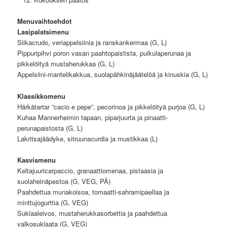
Menuvaihtoehdot
Lasipalatsimenu
Siikacrudo, veriappelsiinia ja ranskankermaa (G, L)
Pippuripihvi poron vasan paahtopaistista, puikulaperunaa ja
pikkelöityä mustaherukkaa (G, L)
Appelsiini-mantelikakkua, suolapähkinäjäätelöä ja kinuskia (G, L)
Klassikkomenu
Härkätartar ”cacio e pepe”, pecorinoa ja pikkelöityä purjoa (G, L)
Kuhaa Mannerheimin tapaan, piparjuurta ja pinaatti-
perunapaistosta (G, L)
Lakritsajäädyke, sitruunacurdia ja mustikkaa (L)
Kasvismenu
Keltajuuricarpaccio, granaattiomenaa, pistaasia ja
suolaheinäpestoa (G, VEG, PÄ)
Paahdettua munakoisoa, tomaatti-sahramipaellaa ja
minttujogurttia (G, VEG)
Suklaaleivos, mustaherukkasorbettia ja paahdettua
valkosuklaata (G, VEG)