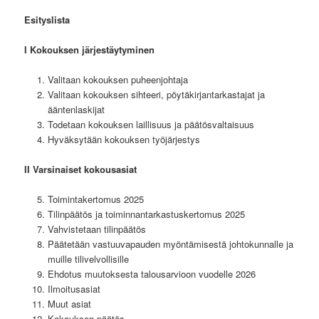
Esityslista
I Kokouksen järjestäytyminen
Valitaan kokouksen puheenjohtaja
Valitaan kokouksen sihteeri, pöytäkirjantarkastajat ja
ääntenlaskijat
Todetaan kokouksen laillisuus ja päätösvaltaisuus
Hyväksytään kokouksen työjärjestys
II Varsinaiset kokousasiat
Toimintakertomus 2025
Tilinpäätös ja toiminnantarkastuskertomus 2025
Vahvistetaan tilinpäätös
Päätetään vastuuvapauden myöntämisestä johtokunnalle ja
muille tilivelvollisille
Ehdotus muutoksesta talousarvioon vuodelle 2026
Ilmoitusasiat
Muut asiat
Kokouksen päätös