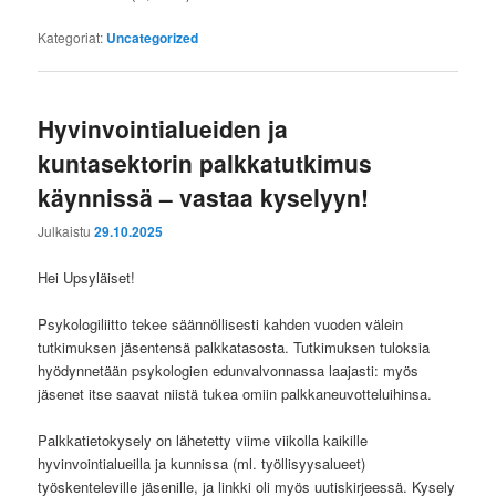
Kategoriat:
Uncategorized
Hyvinvointialueiden ja
kuntasektorin palkkatutkimus
käynnissä – vastaa kyselyyn!
Julkaistu
29.10.2025
Hei Upsyläiset!
Psykologiliitto tekee säännöllisesti kahden vuoden välein
tutkimuksen jäsentensä palkkatasosta. Tutkimuksen tuloksia
hyödynnetään psykologien edunvalvonnassa laajasti: myös
jäsenet itse saavat niistä tukea omiin palkkaneuvotteluihinsa.
Palkkatietokysely on lähetetty viime viikolla kaikille
hyvinvointialueilla ja kunnissa (ml. työllisyysalueet)
työskenteleville jäsenille, ja linkki oli myös uutiskirjeessä. Kysely