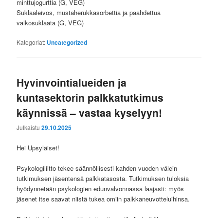
minttujogurttia (G, VEG)
Suklaaleivos, mustaherukkasorbettia ja paahdettua
valkosuklaata (G, VEG)
Kategoriat:
Uncategorized
Hyvinvointialueiden ja
kuntasektorin palkkatutkimus
käynnissä – vastaa kyselyyn!
Julkaistu
29.10.2025
Hei Upsyläiset!
Psykologiliitto tekee säännöllisesti kahden vuoden välein
tutkimuksen jäsentensä palkkatasosta. Tutkimuksen tuloksia
hyödynnetään psykologien edunvalvonnassa laajasti: myös
jäsenet itse saavat niistä tukea omiin palkkaneuvotteluihinsa.