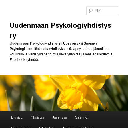
Siirry
Siirry
sisältöön
toissijaiseen
Etsi
sisältöön
Uudenmaan Psykologiyhdistys
ry
Uudenmaan Psykologiyhdistys eli Upsy on yksi Suomen
Psykologiliiton 18:sta alueyhdistyksestä. Upsy tarjoaa jäsenilleen
koulutus- ja virkistystapahtumia sekä ylläpitää jäsenille tarkoitettua
Facebook-ryhmää.
Päävalikko
Etusivu
Yhdistys
Jäsenyys
Säännöt