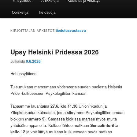
Yhteystiedot
Artikkeleja
Koulutus ja virkistys
Opiskelijat
Tietosuoja
tiedotusvastaava
KIRJOITTAJAN ARKISTOT:
Upsy Helsinki Pridessa 2026
Julkaistu
9.6.2026
Hei upsyläinen!
Tule mukaan marssimaan yhdenvertaisuuden puolesta Helsinki
Pride -kulkueeseen Psykologiliiton kanssa!
Tapaamme lauantaina
27.6. klo 11.30
Unioninkadun ja
Yliopistokadun kulmassa, josta siirrymme Psykologiliiton omaan
blokkiin (
numero 9
). Samassa blokissa marssii myös muita
yhteisökumppaneita. Kulkue lähtee matkaan
Senaatintorilta
kello 12
ja voit liittyä mukaan kulkueeseen myös matkan