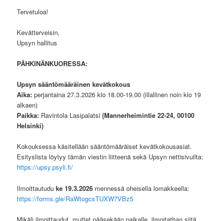
Tervetuloa!
Kevätterveisin,
Upsyn hallitus
PÄHKINÄNKUORESSA:
Upsyn sääntömääräinen kevätkokous
Aika:
perjantaina 27.3.2026 klo 18.00-19.00 (illallinen noin klo 19
alkaen)
Paikka:
Ravintola Lasipalatsi
(Mannerheimintie 22-24, 00100
Helsinki)
Kokouksessa käsitellään sääntömääräiset kevätkokousasiat.
Esityslista löytyy tämän viestin liitteenä sekä Upsyn nettisivuilta:
https://upsy.psyli.fi/
Ilmoittautudu
ke 19.3.2026
mennessä oheisella lomakkeella:
https://forms.gle/RaWtogcsTUXW7VBz5
Mikäli ilmoittaudut, muttet pääsekään paikalle, ilmoitathan siitä