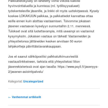
Palkkatietokysely on lähetetty viime viikolla kaikille
hyvinvointialueilla ja kunnissa (ml. työllisyysalueet)
työskenteleville jäsenille, ja linkki oli myös uutiskirjeessä. Kysely
koskee LOKAKUUN palkkaa, ja palkkatiedot kannattaa ottaa
esille ennen kuin aloittaa vastaamisen. Toivomme jokaisen
jäsenen vastaavan kyselyyn sunnuntaihin 2.11. mennessä.
Tulokset ovat sitä luotettavampia, mitä useampi on vastannut
kysymyksiin. Jokaisen vastaus on tärkeä! Vastanneiden ja
yhteystietonsa jättäneiden kesken arvotaan 50 euron
lahjakortteja päivittäistavarakauppaan.
Jos et saanut sähköpostiisi palkkatutkimusviestiä
vastauslinkkeineen, tarkista että yhteystietosi liiton
jäsenrekisterissä ovat ajan tasalla: https://www.psyli.fi/jasenyys-
2/jasenen-asiointipalvelu/
Kategoriat:
Uncategorized
Artikkelien
←
Vanhemmat artikkelit
selaus