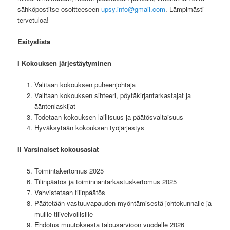
sähköpostitse osoitteeseen
upsy.info@gmail.com
. Lämpimästi
tervetuloa!
Esityslista
I Kokouksen järjestäytyminen
Valitaan kokouksen puheenjohtaja
Valitaan kokouksen sihteeri, pöytäkirjantarkastajat ja
ääntenlaskijat
Todetaan kokouksen laillisuus ja päätösvaltaisuus
Hyväksytään kokouksen työjärjestys
II Varsinaiset kokousasiat
Toimintakertomus 2025
Tilinpäätös ja toiminnantarkastuskertomus 2025
Vahvistetaan tilinpäätös
Päätetään vastuuvapauden myöntämisestä johtokunnalle ja
muille tilivelvollisille
Ehdotus muutoksesta talousarvioon vuodelle 2026