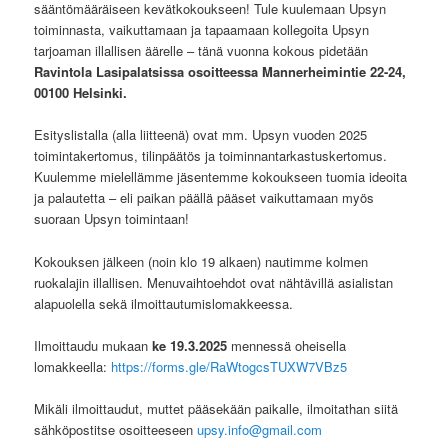
sääntömääräiseen kevätkokoukseen! Tule kuulemaan Upsyn
toiminnasta, vaikuttamaan ja tapaamaan kollegoita Upsyn
tarjoaman illallisen äärelle – tänä vuonna kokous pidetään
Ravintola Lasipalatsissa
osoitteessa Mannerheimintie 22-24,
00100 Helsinki.
Esityslistalla (alla liitteenä) ovat mm. Upsyn vuoden 2025
toimintakertomus, tilinpäätös ja toiminnantarkastuskertomus.
Kuulemme mielellämme jäsentemme kokoukseen tuomia ideoita
ja palautetta – eli paikan päällä pääset vaikuttamaan myös
suoraan Upsyn toimintaan!
Kokouksen jälkeen (noin klo 19 alkaen) nautimme kolmen
ruokalajin illallisen. Menuvaihtoehdot ovat nähtävillä asialistan
alapuolella sekä ilmoittautumislomakkeessa.
Ilmoittaudu mukaan
ke 19.3.2025
mennessä oheisella
lomakkeella:
https://forms.gle/RaWtogcsTUXW7VBz5
Mikäli ilmoittaudut, muttet pääsekään paikalle, ilmoitathan siitä
sähköpostitse osoitteeseen
upsy.info@gmail.com