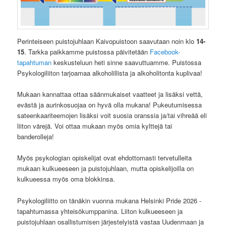
Perinteiseen puistojuhlaan Kaivopuistoon saavutaan noin klo
14-
15
. Tarkka paikkamme puistossa päivitetään
Facebook-
tapahtuman
keskusteluun heti sinne saavuttuamme. Puistossa
Psykologiliiton tarjoamaa alkoholillista ja alkoholitonta kuplivaa!
Mukaan kannattaa ottaa säänmukaiset vaatteet ja lisäksi vettä,
evästä ja aurinkosuojaa on hyvä olla mukana! Pukeutumisessa
sateenkaariteemojen lisäksi voit suosia oranssia ja/tai vihreää eli
liiton värejä. Voi ottaa mukaan myös omia kylttejä tai
banderolleja!
Myös psykologian opiskelijat ovat ehdottomasti tervetulleita
mukaan kulkueeseen ja puistojuhlaan, mutta opiskelijoilla on
kulkueessa myös oma blokkinsa.
Psykologiliitto on tänäkin vuonna mukana Helsinki Pride 2026 -
tapahtumassa yhteisökumppanina. Liiton kulkueeseen ja
puistojuhlaan osallistumisen järjestelyistä vastaa Uudenmaan ja