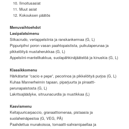
Ilmoitusasiat
Muut asiat
Kokouksen päätös
Menuvaihtoehdot
Lasipalatsimenu
Siikacrudo, veriappelsiinia ja ranskankermaa (G, L)
Pippuripihvi poron vasan paahtopaistista, puikulaperunaa ja
pikkelöityä mustaherukkaa (G, L)
Appelsiini-mantelikakkua, suolapähkinäjäätelöä ja kinuskia (G, L)
Klassikkomenu
Härkätartar ”cacio e pepe”, pecorinoa ja pikkelöityä purjoa (G, L)
Kuhaa Mannerheimin tapaan, piparjuurta ja pinaatti-
perunapaistosta (G, L)
Lakritsajäädyke, sitruunacurdia ja mustikkaa (L)
Kasvismenu
Keltajuuricarpaccio, granaattiomenaa, pistaasia ja
suolaheinäpestoa (G, VEG, PÄ)
Paahdettua munakoisoa, tomaatti-sahramipaellaa ja