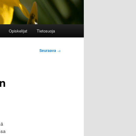
Opiskelijat
Tietosuoja
Seuraava
→
n
sä
ssa