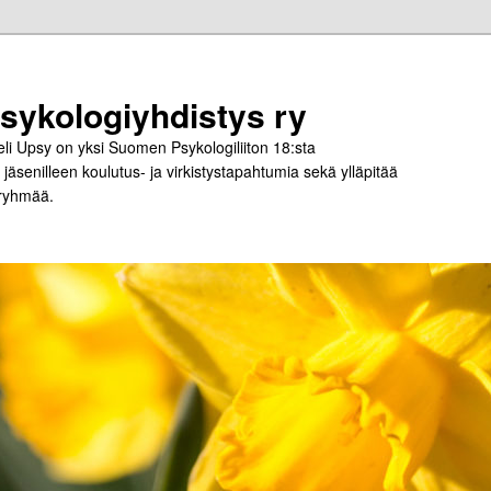
ykologiyhdistys ry
i Upsy on yksi Suomen Psykologiliiton 18:sta
jäsenilleen koulutus- ja virkistystapahtumia sekä ylläpitää
-ryhmää.