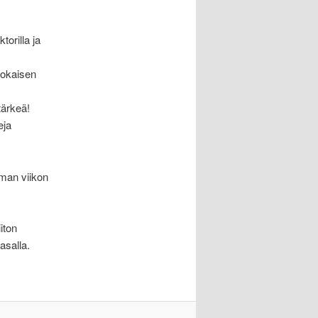
torilla ja
jokaisen
tärkeä!
eja
man viikon
iton
tasalla.