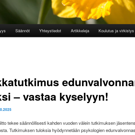
yys
Säännöt
Yhteystiedot
Artikkeleja
Koulutus ja virkistys
kkatutkimus edunvalvonna
ksi – vastaa kyselyyn!
10.2025
iitto tekee säännöllisesti kahden vuoden välein tutkimuksen jäsenten
osta. Tutkimuksen tuloksia hyödynnetään psykologien edunvalvonna