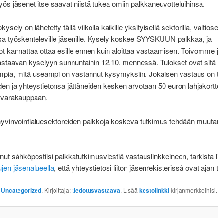
myös jäsenet itse saavat niistä tukea omiin palkkaneuvotteluihinsa.
kysely on lähetetty tällä viikolla kaikille yksityisellä sektorilla, valtiosek
ssa työskenteleville jäsenille. Kysely koskee SYYSKUUN palkkaa, ja
ot kannattaa ottaa esille ennen kuin aloittaa vastaamisen. Toivomme 
staavan kyselyyn sunnuntaihin 12.10. mennessä. Tulokset ovat sitä
mpia, mitä useampi on vastannut kysymyksiin. Jokaisen vastaus on 
en ja yhteystietonsa jättäneiden kesken arvotaan 50 euron lahjakortt
tavarakauppaan.
hyvinvointialuesektoreiden palkkoja koskeva tutkimus tehdään muuta
nut sähköpostiisi palkkatutkimusviestiä vastauslinkkeineen, tarkista li
jen jäsenalueella
, että yhteystietosi liiton jäsenrekisterissä ovat ajan 
:
Uncategorized
. Kirjoittaja:
tiedotusvastaava
. Lisää
kestolinkki
kirjanmerkkeihisi.