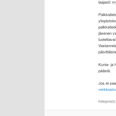
laajasti: 
Palkkatieto
yliopistoi
palkkatied
jäsenen va
luotettava
Vastanneid
päivittäis
Kunta- ja 
päästä.
Jos et saa
verkkosivu
Kategoria(t)