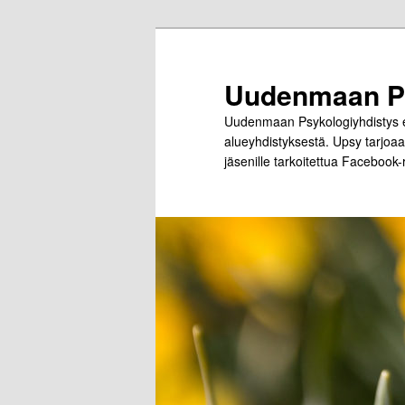
Siirry
sisältöön
Uudenmaan Ps
Uudenmaan Psykologiyhdistys el
alueyhdistyksestä. Upsy tarjoaa 
jäsenille tarkoitettua Facebook