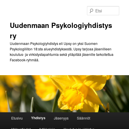
Siirry
sisältöön
Etsi
Uudenmaan Psykologiyhdistys
ry
Uudenmaan Psykologiyhdistys eli Upsy on yksi Suomen
Psykologiliiton 18:sta alueyhdistyksestä. Upsy tarjoaa jäsenilleen
koulutus- ja virkistystapahtumia sekä ylläpitää jäsenille tarkoitettua
Facebook-ryhmää.
Päävalikko
Yhdistys
Etusivu
Jäsenyys
Säännöt