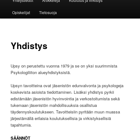
Yhteystiedot
Artikkeleja
Koulutus ja virkistys
Opiskelijat
Tietosuoja
Yhdistys
Upsy on perustettu vuonna 1979 ja se on yksi suurimmista
Psykologiliiton alueyhdistyksistä.
Upsyn tavoitteina ovat jäsenistön edunvalvonta ja psykologeja
koskevista asioista tiedottaminen. Lisäksi yhdistys pyrkii
edistämään jäsenistön hyvinvointia ja verkostoitumista sekä
tukemaan jäsenistön mahdollisuuksia osallistua
täydennyskoulutukseen. Tavoitteisiin pyritään muun muassa
järjestämällä erilaisia koulutuksellisia ja virkistyksellisiä
tapahtumia.
SÄÄNNÖT