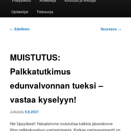
Yhteystiedot
Artikkeleja
Koulutus ja virkistys
Opiskelijat
Tietosuoja
Artikkelien
←
Edellinen
Seuraava
→
selaus
MUISTUTUS:
Palkkatutkimus
edunvalvonnan tueksi –
vastaa kyselyyn!
Julkaistu
9.9.2021
Hei Upsyläiset! Haluaisimme muistuttaa kaikkia jäseniämme
liiton palkkakyselyyn vastaamisesta. Korkea vastausprosentti on