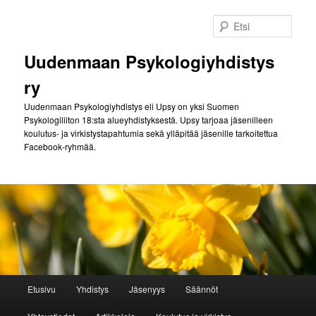
Siirry
sisältöön
Etsi
Uudenmaan Psykologiyhdistys
ry
Uudenmaan Psykologiyhdistys eli Upsy on yksi Suomen
Psykologiliiton 18:sta alueyhdistyksestä. Upsy tarjoaa jäsenilleen
koulutus- ja virkistystapahtumia sekä ylläpitää jäsenille tarkoitettua
Facebook-ryhmää.
Päävalikko
Etusivu
Yhdistys
Jäsenyys
Säännöt