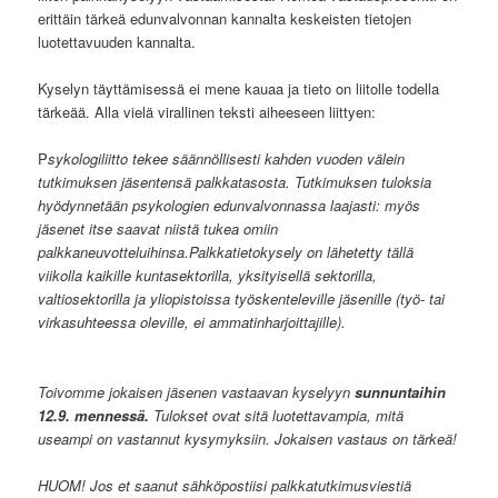
erittäin tärkeä edunvalvonnan kannalta keskeisten tietojen
luotettavuuden kannalta.
Kyselyn täyttämisessä ei mene kauaa ja tieto on liitolle todella
tärkeää. Alla vielä virallinen teksti aiheeseen liittyen:
P
sykologiliitto tekee säännöllisesti kahden vuoden välein
tutkimuksen jäsentensä palkkatasosta. Tutkimuksen tuloksia
hyödynnetään psykologien edunvalvonnassa laajasti: myös
jäsenet itse saavat niistä tukea omiin
palkkaneuvotteluihinsa.Palkkatietokysely on lähetetty tällä
viikolla kaikille kuntasektorilla, yksityisellä sektorilla,
valtiosektorilla ja yliopistoissa työskenteleville jäsenille (työ- tai
virkasuhteessa oleville, ei ammatinharjoittajille).
Toivomme jokaisen jäsenen vastaavan kyselyyn
sunnuntaihin
12.9. mennessä.
Tulokset ovat sitä luotettavampia, mitä
useampi on vastannut kysymyksiin. Jokaisen vastaus on tärkeä!
HUOM! Jos et saanut sähköpostiisi palkkatutkimusviestiä