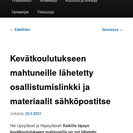
Yhteystiedot
Artikkeleja
Koulutus ja virkistys
Opiskelijat
Tietosuoja
Artikkelien
←
Edellinen
Seuraava
→
selaus
Kevätkoulutukseen
mahtuneille lähetetty
osallistumislinkki ja
materiaalit sähköpostitse
Julkaistu
20.5.2021
Hei Upsyläiset ja Hepsyläiset!
Kaikille Upsyn
kevätkoulutukseen mahtuneille on nyt lähetetty