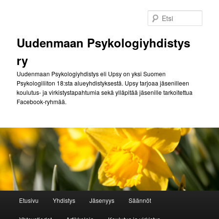
Siirry
sisältöön
Etsi
Uudenmaan Psykologiyhdistys
ry
Uudenmaan Psykologiyhdistys eli Upsy on yksi Suomen
Psykologiliiton 18:sta alueyhdistyksestä. Upsy tarjoaa jäsenilleen
koulutus- ja virkistystapahtumia sekä ylläpitää jäsenille tarkoitettua
Facebook-ryhmää.
Päävalikko
Etusivu
Yhdistys
Jäsenyys
Säännöt