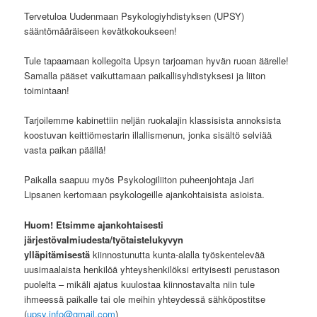
Tervetuloa Uudenmaan Psykologiyhdistyksen (UPSY)
sääntömääräiseen kevätkokoukseen!
Tule tapaamaan kollegoita Upsyn tarjoaman hyvän ruoan äärelle!
Samalla pääset vaikuttamaan paikallisyhdistyksesi ja liiton
toimintaan!
Tarjoilemme kabinettiin neljän ruokalajin klassisista annoksista
koostuvan keittiömestarin illallismenun, jonka sisältö selviää
vasta paikan päällä!
Paikalla saapuu myös Psykologiliiton puheenjohtaja Jari
Lipsanen kertomaan psykologeille ajankohtaisista asioista.
Huom! Etsimme ajankohtaisesti
järjestövalmiudesta/työtaistelukyvyn
ylläpitämisestä
kiinnostunutta kunta-alalla työskentelevää
uusimaalaista henkilöä yhteyshenkilöksi erityisesti perustason
puolelta – mikäli ajatus kuulostaa kiinnostavalta niin tule
ihmeessä paikalle tai ole meihin yhteydessä sähköpostitse
(
upsy.info@gmail.com
)