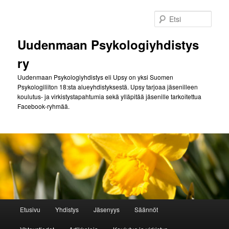
Siirry
sisältöön
Etsi
Uudenmaan Psykologiyhdistys
ry
Uudenmaan Psykologiyhdistys eli Upsy on yksi Suomen
Psykologiliiton 18:sta alueyhdistyksestä. Upsy tarjoaa jäsenilleen
koulutus- ja virkistystapahtumia sekä ylläpitää jäsenille tarkoitettua
Facebook-ryhmää.
Päävalikko
Etusivu
Yhdistys
Jäsenyys
Säännöt