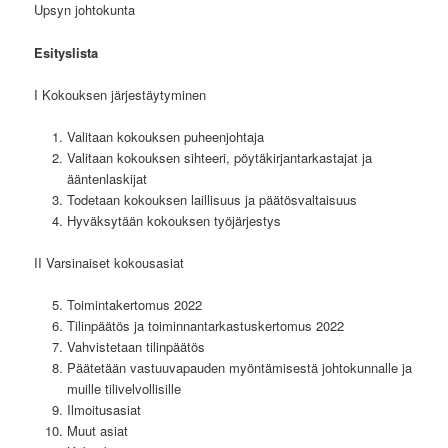
Upsyn johtokunta
Esityslista
I Kokouksen järjestäytyminen
Valitaan kokouksen puheenjohtaja
Valitaan kokouksen sihteeri, pöytäkirjantarkastajat ja
ääntenlaskijat
Todetaan kokouksen laillisuus ja päätösvaltaisuus
Hyväksytään kokouksen työjärjestys
II Varsinaiset kokousasiat
Toimintakertomus 2022
Tilinpäätös ja toiminnantarkastuskertomus 2022
Vahvistetaan tilinpäätös
Päätetään vastuuvapauden myöntämisestä johtokunnalle ja
muille tilivelvollisille
Ilmoitusasiat
Muut asiat