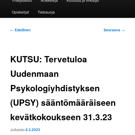
Yhteystiedot
Artikkeleja
Koulutus ja virkistys
Opiskelijat
Tietosuoja
Artikkelien
←
Edellinen
Seuraava
→
selaus
KUTSU: Tervetuloa
Uudenmaan
Psykologiyhdistyksen
(UPSY) sääntömääräiseen
kevätkokoukseen 31.3.23
Julkaistu
6.3.2023