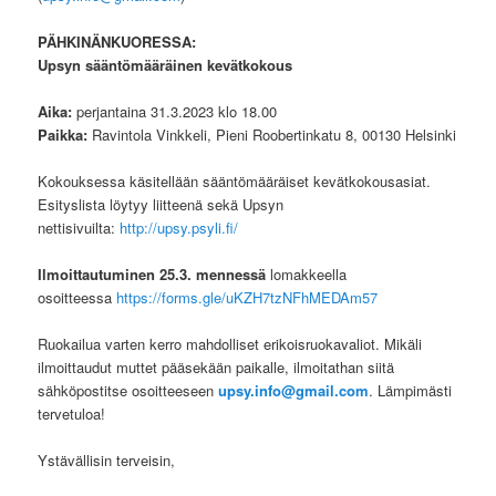
PÄHKINÄNKUORESSA:
Upsyn sääntömääräinen kevätkokous
Aika:
perjantaina 31.3.2023 klo 18.00
Paikka:
Ravintola Vinkkeli, Pieni Roobertinkatu 8, 00130 Helsinki
Kokouksessa käsitellään sääntömääräiset kevätkokousasiat.
Esityslista löytyy liitteenä sekä Upsyn
nettisivuilta:
http://upsy.psyli.fi/
Ilmoittautuminen 25.3. mennessä
lomakkeella
osoitteessa
https://forms.gle/uKZH7tzNFhMEDAm57
Ruokailua varten kerro mahdolliset erikoisruokavaliot. Mikäli
ilmoittaudut muttet pääsekään paikalle, ilmoitathan siitä
sähköpostitse osoitteeseen
upsy.info@gmail.com
. Lämpimästi
tervetuloa!
Ystävällisin terveisin,