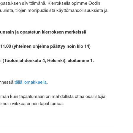
astuksen siivittämänä. Kierroksella opimme Oodin
urista, tilojen monipuolisista käyttömahdollisuuksista ja
runssin ja opastetun kierroksen merkeissä
o 11.00 (yhteinen ohjelma päättyy noin klo 14)
 (Töölönlahdenkatu 4, Helsinki), aloitamme 1.
ennessä
tällä lomakkeella
.
mmän kuin tapahtumaan on mahdollista ottaa osallistujia,
e noin viikkoa ennen tapahtumaa.