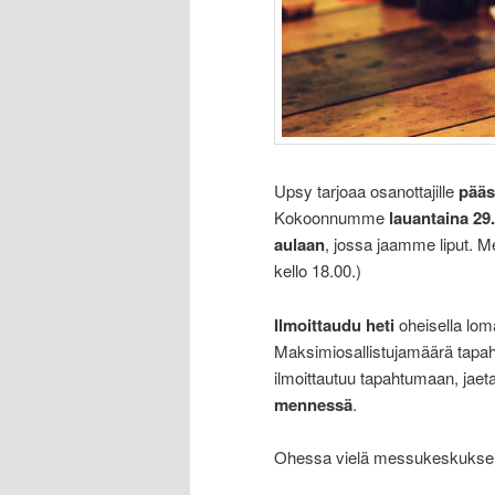
Upsy tarjoaa osanottajille
pääs
Kokoonnumme
lauantaina 29.
aulaan
, jossa jaamme liput. M
kello 18.00.)
Ilmoittaudu heti
oheisella lom
Maksimiosallistujamäärä tapa
ilmoittautuu tapahtumaan, jaet
mennessä
.
Ohessa vielä messukeskuksen 