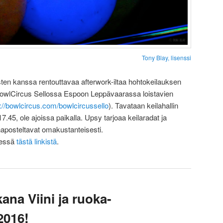
Tony Blay
,
lisenssi
ten kanssa rentouttavaa afterwork-iltaa hohtokeilauksen
BowlCircus Sellossa Espoon Leppävaarassa loistavien
s://bowlcircus.com/bowlcircussello
). Tavataan keilahallin
17.45, ole ajoissa paikalla. Upsy tarjoaa keilaradat ja
naposteltavat omakustanteisesti.
nessä
tästä linkistä
.
na Viini ja ruoka-
2016!