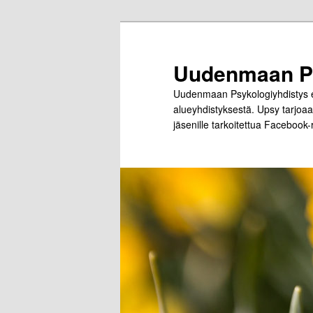
Siirry
Siirry
sisältöön
toissijaiseen
sisältöön
Uudenmaan Ps
Uudenmaan Psykologiyhdistys el
alueyhdistyksestä. Upsy tarjoaa 
jäsenille tarkoitettua Facebook