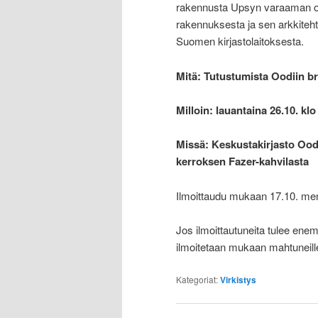
rakennusta Upsyn varaaman op
rakennuksesta ja sen arkkitehtu
Suomen kirjastolaitoksesta.
Mitä: Tutustumista Oodiin b
Milloin: lauantaina 26.10. kl
Missä: Keskustakirjasto Oodi
kerroksen Fazer-kahvilasta
Ilmoittaudu mukaan 17.10. m
Jos ilmoittautuneita tulee ene
ilmoitetaan mukaan mahtuneill
Kategoriat:
Virkistys