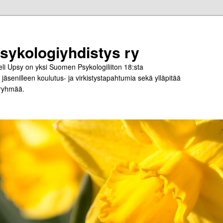
ykologiyhdistys ry
i Upsy on yksi Suomen Psykologiliiton 18:sta
jäsenilleen koulutus- ja virkistystapahtumia sekä ylläpitää
-ryhmää.