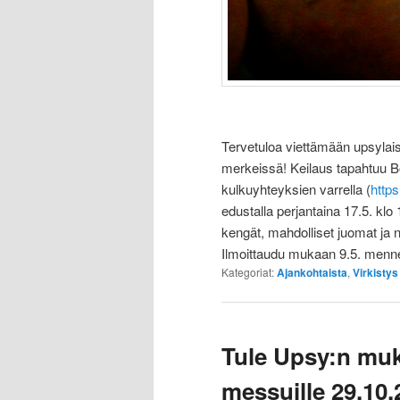
Tervetuloa viettämään upsylais
merkeissä! Keilaus tapahtuu 
kulkuyhteyksien varrella (
http
edustalla perjantaina 17.5. klo 
kengät, mahdolliset juomat ja 
Ilmoittaudu mukaan 9.5. men
Kategoriat:
Ajankohtaista
,
Virkistys
Tule Upsy:n muka
messuille 29.10.