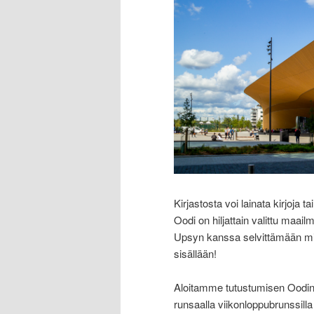
Kirjastosta voi lainata kirjoja 
Oodi on hiljattain valittu maai
Upsyn kanssa selvittämään miks
sisällään!
Aloitamme tutustumisen Oodin si
runsaalla viikonloppubrunssil