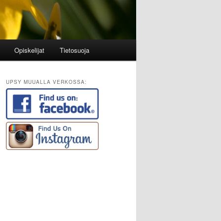
Opiskelijat
Tietosuoja
UPSY MUUALLA VERKOSSA: