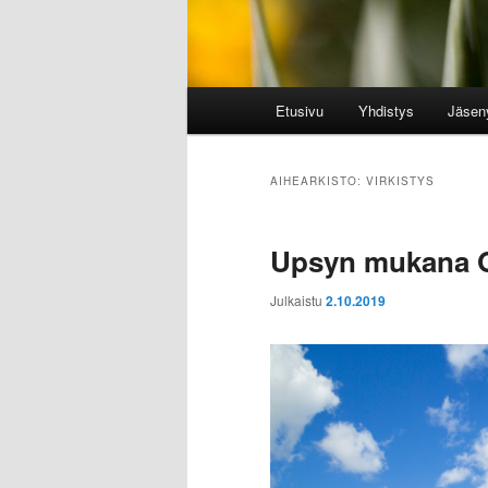
Päävalikko
Etusivu
Yhdistys
Jäsen
AIHEARKISTO:
VIRKISTYS
Upsyn mukana Oo
Julkaistu
2.10.2019