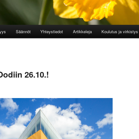
yys
Säännöt
Yhteystiedot
Artikkeleja
Koulutus ja virkistys
diin 26.10.!