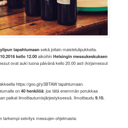
ylipun tapahtumaan
sekä joitain maistelulipukkeita.
10.2016 kello 12.00
aikoihin
Helsingin messukeskuksen
essut ovat auki tuona päivänä kello 20.00 asti (kirjamessut
akkeella https://goo.gl/y3BTAW tapahtumaan.
htumalle on
40 henkilöä
: jos tätä enemmän porukkaa
aan paikat ilmoittautumisjärjestyksessä. Ilmoittaudu
9.10.
tarkempi selvitys messujen ohjelmasta: