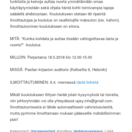
funktioita ja keinoja auttaa nuorta ymmärtämään omaa
käyttäytymistään sekä ohjata häntä kohti toimivampia tapoja
säädellä ahdistustaan. Koulutukseen otetaan 90 ripeintä
ilmoittautujaa ja koulutus on osallistujille maksuton (sis. kahvin).
Ilmoittautuminen koulutukseen on sitova.
MITÄ: ”Kuinka kohdata ja auttaa itseään vahingoittavaa lasta ja
nuorta?” -koulutus
MILLOIN: Perjantaina 18.5.2018 klo 12.00-15.00
MISSÄ: Pasilan kirjaston auditorio (Kellosilta 9, Helsinki)
ILMOITTAUTUMINEN: 6.4. mennessä
tästä linkistä
Mikäli koulutukseen liittyen herää jotain kysymyksiä tai toiveita,
niin johtoryhmään voi olla yhteydessä upsy.info@gmail.com.
Ilmoittautumisesta ei lähde automaattisesti vahvistusviestiä,
mutta pyrimme ilmoittamaan mukaan päässeille mahdollisimman
pian!
Kategoria(t):
Uncategorized
. Kirjoittaja:
tiedotusvastaava
. Lisää