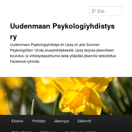
Siirry
sisältöön
Etsi
Uudenmaan Psykologiyhdistys
ry
Uudenmaan Psykologiyhdistys eli Upsy on yksi Suomen
Psykologiliiton 18:sta alueyhdistyksestä. Upsy tarjoaa jäsenilleen
koulutus- ja virkistystapahtumia sekä ylläpitää jäsenille tarkoitettua
Facebook-ryhmää.
Päävalikko
Etusivu
Yhdistys
Jäsenyys
Säännöt