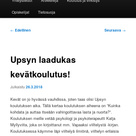
Yhteystiedot
Artikkeleja
Koulutus ja virkistys
Opiskelijat
Tietosuoja
Artikkelien
←
Edellinen
Seuraava
→
selaus
Upsyn laadukas
kevätkoulutus!
Julkaistu
26.3.2018
Kevät on jo hyvässä vauhdissa, joten taas olisi Upsyn
koulutuksen aika. Tällä kertaa koulutuksen aiheena on ”Kuinka
kohdata ja auttaa itseään vahingoittavaa lasta ja nuorta?”.
Koulutuksen meille vetää psykologi ja psykoterapeutti Katja
Myllyviita, joka on kirjoittanut mm. Vapaaksi viiltelystä -kirjan.
Koulutuksessa käymme läpi viiltelyä ilmiönä, viiltelyn erilaisia