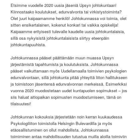
Etsimme vuodelle 2020 uusia jäseniä Upsyn johtokuntaan!
Kiinnostaako koulutukset, edunvalvonta tai virkistystoiminta?
Olet juuri kaipaamamme henkilö! Johtokunnassa voi toimia, olet
sitten ensikertalainen, kokenut konkari tai vaikka opiskelija!
Kaipaamme erityisesti tulevalle kaudelle uusia johtokuntalaisia,
sillä osa nykyisistä johtokuntalaisista siirtyy eteenpäin
johtokuntapuuhista.
Johtokunnassa pääset päättämään muun muassa Upsyn
järjestämistä tapahtumista ja koulutuksista. Johtokunnassa
pääset vaikuttamaan myös Uudellamaalla toimivien psykologien
edunvalvontaan, sillä johtokunta pitää yhteyttä liiton hallitukseen
ja toimistoon jäsentensä edunvalvonnan merkeissä. Esimerkiksi
vuonna 2020 muodostetaan uudet kuntapuolen sopimukset – jos
siis haluat aitiopaikan sopimusten muodostumiseen, tämä on
tilaisuutesi!
Johtokunnan kokouksia järjestetään noin kerran kuukaudessa
Psykologiliiton toimistolla Helsingin Bulevardilla ja myös
etäosallistuminen on ollut mahdollista. Johtokunnassa
toimiminen antaa mahdollisuuden tutustua muilla aloilla toimiviin