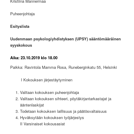
Kristiina Mannermaa
Puheenjohtaja
Esityslista
Uudenmaan psykologiyhdistyksen (UPSY) sääntömääräinen
syyskokous
Aika: 23.10.2019 klo 18.00
Paikka: Ravintola Mamma Rosa, Runeberginkatu 55, Helsinki
I Kokouksen järjestäytyminen
Valitaan kokouksen puheenjohtaja
Valitaan kokouksen sihteeri, pöytäkirjantarkastajat ja
ääntenlaskijat
Todetaan kokouksen laillisuus ja päätösvaltaisuus
Hyväksytään kokouksen työjärjestys
II Varsinaiset kokousasiat