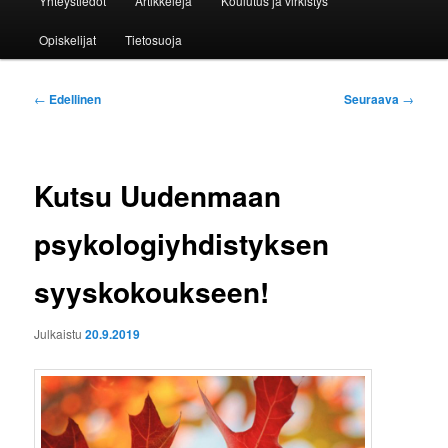
Yhteystiedot
Artikkeleja
Koulutus ja virkistys
Opiskelijat
Tietosuoja
Artikkelien
←
Edellinen
Seuraava
→
selaus
Kutsu Uudenmaan
psykologiyhdistyksen
syyskokoukseen!
Julkaistu
20.9.2019