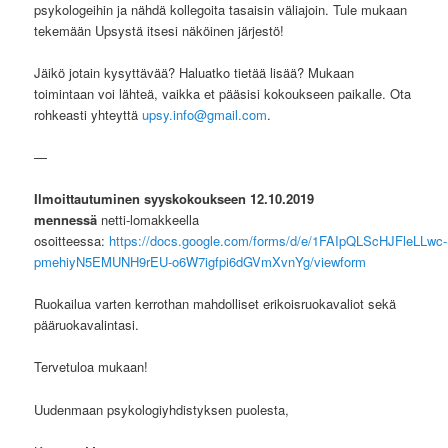
psykologeihin ja nähdä kollegoita tasaisin väliajoin. Tule mukaan
tekemään Upsystä itsesi näköinen järjestö!
Jäikö jotain kysyttävää? Haluatko tietää lisää? Mukaan
toimintaan voi lähteä, vaikka et pääsisi kokoukseen paikalle. Ota
rohkeasti yhteyttä
upsy.info@gmail.com
.
—
Ilmoittautuminen syyskokoukseen 12.10.2019
mennessä
netti-lomakkeella
osoitteessa:
https://docs.google.com/forms/d/e/1FAIpQLScHJFleLLwc-
pmehiyN5EMUNH9rEU-o6W7igfpi6dGVmXvnYg/viewform
Ruokailua varten kerrothan mahdolliset erikoisruokavaliot sekä
pääruokavalintasi.
Tervetuloa mukaan!
Uudenmaan psykologiyhdistyksen puolesta,