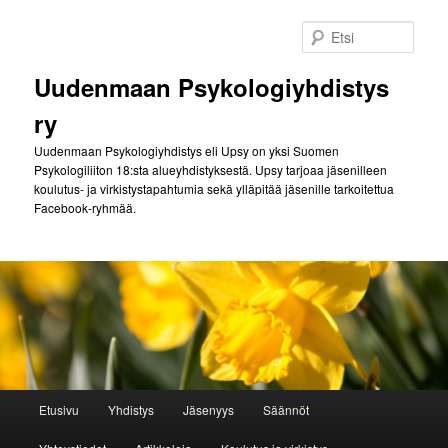
Siirry
sisältöön
Etsi
Uudenmaan Psykologiyhdistys
ry
Uudenmaan Psykologiyhdistys eli Upsy on yksi Suomen
Psykologiliiton 18:sta alueyhdistyksestä. Upsy tarjoaa jäsenilleen
koulutus- ja virkistystapahtumia sekä ylläpitää jäsenille tarkoitettua
Facebook-ryhmää.
Päävalikko
Etusivu
Yhdistys
Jäsenyys
Säännöt