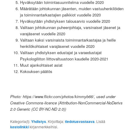
Hyväksytään toimintasuunnitelma vuodelle 2020
Määrätään johtokunnan jäsenten, muiden vastuuhenkilöiden
ja toiminnantarkastajien palkkiot vuodelle 2020
Hyväksytään yhdistyksen talousarvio vuodelle 2020
Valitaan johtokunnan puheenjohtaja, varsinaiset jäsenet ja
varajäsenet vuodelle 2020
Valitaan kaksi varsinaista toiminnantarkastajaa ja heille
henkilökohtaiset varajäsenet vuodelle 2020
Valitaan yhdistyksen edustajat ja varaedustajat
Psykologiliiton liittovaltuustoon kaudelle 2020-2021
Muut ajankohtaiset asiat
Kokouksen päätös
Photo: https://www.flickr.com/photos/kimmyb66/, used under
Creative Commons-licence (
Attribution-NonCommercial-NoDerivs
2.0 Generic
(CC BY-NC-ND 2.0))
Kategoria(t):
Yhdistys
. Kirjoittaja:
tiedotusvastaava
. Lisää
kestolinkki
kirjanmerkkeihisi.