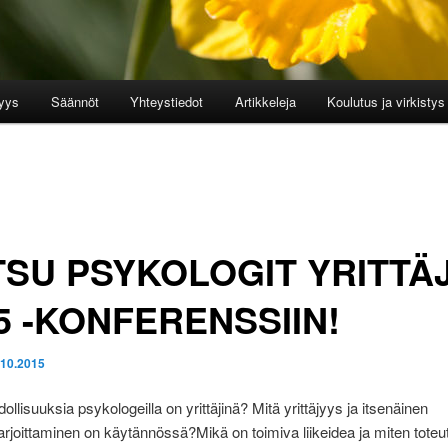
yys
Säännöt
Yhteystiedot
Artikkeleja
Koulutus ja virkistys
SU PSYKOLOGIT YRITTÄ
5 -KONFERENSSIIN!
.10.2015
ollisuuksia psykologeilla on yrittäjinä? Mitä yrittäjyys ja itsenäinen
joittaminen on käytännössä?Mikä on toimiva liikeidea ja miten toteu