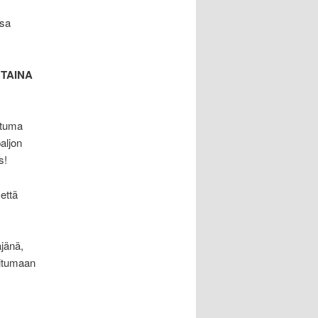
ssa
NTAINA
htuma
aljon
s!
että
jänä,
oitumaan