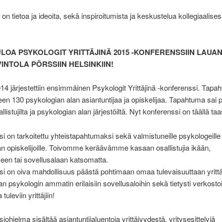
on tietoa ja ideoita, sekä inspiroitumista ja keskustelua kollegiaalise
LOA PSYKOLOGIT YRITTÄJINÄ 2015 -KONFERENSSIIN LAUA
VINTOLA PÖRSSIIN HELSINKIIN!
4 järjestettiin ensimmäinen Psykologit Yrittäjinä -konferenssi. Tapa
een 130 psykologian alan asiantuntijaa ja opiskelijaa. Tapahtuma sai p
allistujilta ja psykologian alan järjestöiltä. Nyt konferenssi on täällä taa
i on tarkoitettu yhteistapahtumaksi sekä valmistuneille psykologeille 
n opiskelijoille. Toivomme keräävämme kasaan osallistujia ikään,
en tai sovellusalaan katsomatta.
i on oiva mahdollisuus päästä pohtimaan omaa tulevaisuuttaan yrittä
n psykologin ammatin erilaisiin sovellusaloihin sekä tietysti verkost
 tuleviin yrittäjiin!
iohjelma sisältää asiantuntijaluentoja yrittäjyydestä, yritysesittelyjä