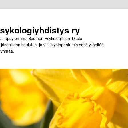
ykologiyhdistys ry
i Upsy on yksi Suomen Psykologiliiton 18:sta
jäsenilleen koulutus- ja virkistystapahtumia sekä ylläpitää
-ryhmää.