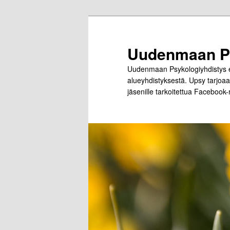
Siirry
sisältöön
Uudenmaan Ps
Uudenmaan Psykologiyhdistys el
alueyhdistyksestä. Upsy tarjoaa 
jäsenille tarkoitettua Facebook