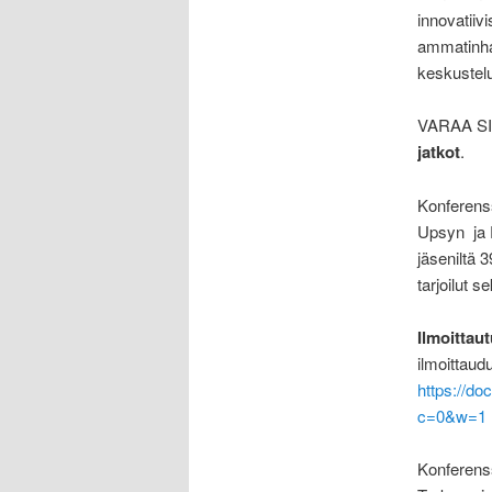
innovatiiv
ammatinhar
keskustelu
VARAA SII
jatkot
.
Konferenss
Upsyn ja P
jäseniltä 
tarjoilut 
Ilmoittau
ilmoittaud
https://
c=0&w=1
Konferens