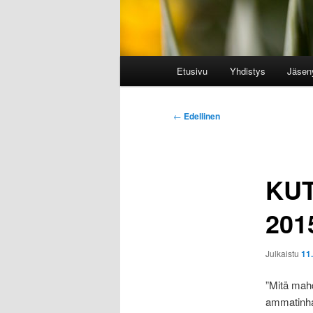
Päävalikko
Etusivu
Yhdistys
Jäsen
Artikkelien
←
Edellinen
selaus
KUT
201
Julkaistu
11
”Mitä mahd
ammatinhar