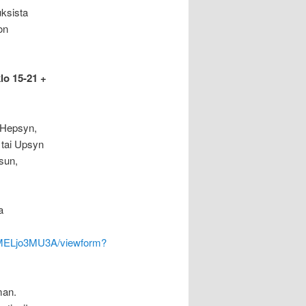
uksista
on
lo 15-21 +
ä Hepsyn,
 tai Upsyn
ksun,
a
MELjo3MU3A/viewform?
man.