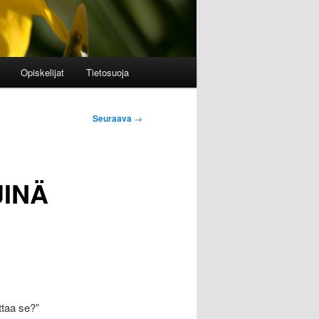
Opiskelijat
Tietosuoja
Seuraava
→
JINÄ
ttaa se?”