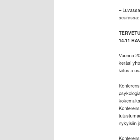
– Luvassa 
seurassa:
TERVETU
14.11 RA
Vuonna 201
keräsi yht
kiitosta os
Konferenss
psykologia
kokemukse
Konferenss
tutustumaa
nykyisiin ja
Konferenss